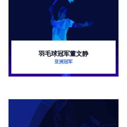
羽毛球冠军董文静
亚洲冠军