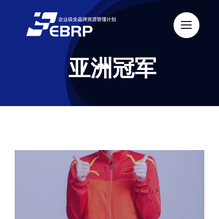
跳
过
内
容
亚洲冠军