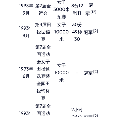
女子
冠
1993年
第7届全
8分12
3000米
[12]
9月
运会
秒11
军
预赛
第4届田
女子
30分
1993年
[2]
径世锦
10000
49秒
冠军
8月
赛
米
30
第7届全
国运动
会女子
女子
1993年
田径预
[2]
10000
–
冠军
6月
选赛暨
米
全国田
径锦标
赛
第7届全
2小时
1993年
国运动
[2]
–
24分