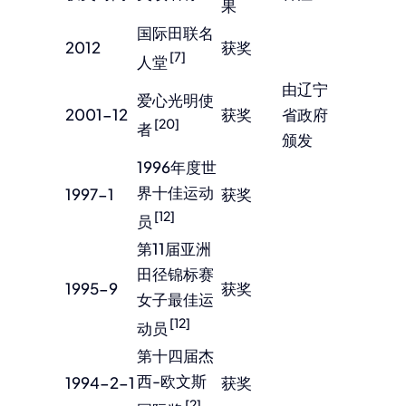
果
国际田联名
2012
获奖
[7]
人堂
由辽宁
爱心光明使
2001-12
获奖
省政府
[20]
者
颁发
1996年度世
界十佳运动
1997-1
获奖
[12]
员
第11届亚洲
田径锦标赛
1995-9
获奖
女子最佳运
[12]
动员
第十四届杰
西-欧文斯
1994-2-1
获奖
[2]