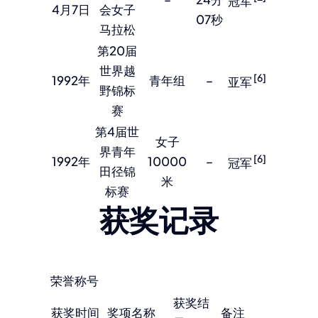
冠军
4月7日
会女子
07秒
马拉松
第20届
世界越
[6]
1992年
青年组
–
亚军
野锦标
赛
第4届世
女子
界青年
[6]
1992年
10000
–
冠军
田径锦
米
标赛
获奖记录
荣誉称号
获奖结
获奖时间
奖项名称
备注