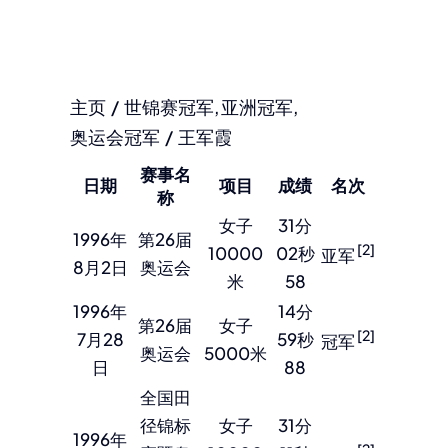
主页
世锦赛冠军
亚洲冠军
奥运会冠军
王军霞
赛事名
日期
项目
成绩
名次
称
女子
31分
1996年
第26届
[2]
10000
02秒
亚军
8月2日
奥运会
米
58
1996年
14分
第26届
女子
[2]
7月28
59秒
冠军
奥运会
5000米
日
88
全国田
径锦标
女子
31分
1996年