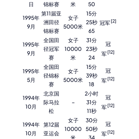
日
锦标赛
米
50
第11届亚
15分
1995年
女子
[2]
洲田径
25秒
冠军
9月
5000米
锦标赛
65
全国田
女子
31分
冠
1995年
径冠军
10000
23秒
[12]
9月
军
赛
米
24
全国田
15分
冠
1995年
女子
径锦标
39秒
[12]
5月
5000米
军
赛
18
北京国
2小时
冠
1994年
际马拉
–
31分
[12]
10月
军
松
11秒
女子
30分
冠
1994年
第12届
10000
50秒
[12]
10月
亚运会
军
米
34