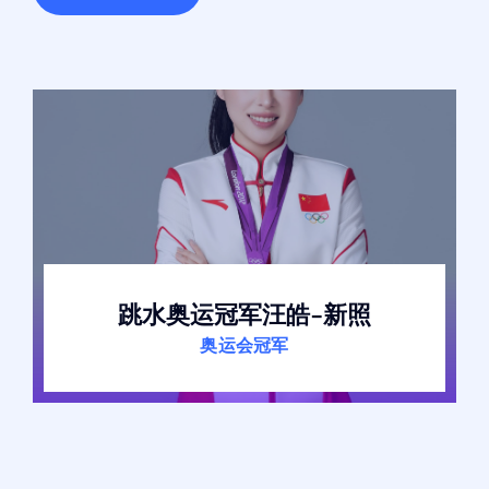
跳水奥运冠军汪皓-新照
奥运会冠军