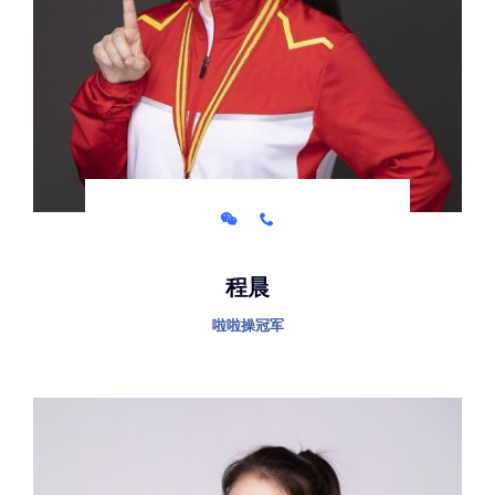
程晨
啦啦操冠军