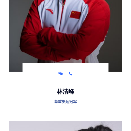
林清峰
举重奥运冠军