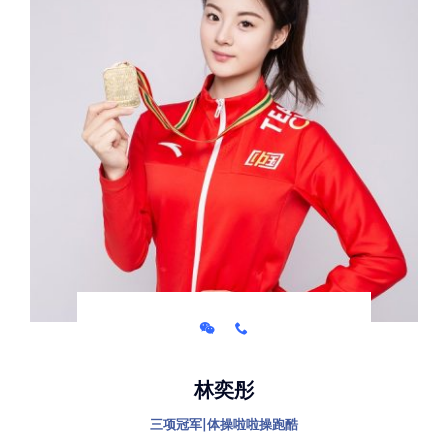
林奕彤
三项冠军|体操啦啦操跑酷