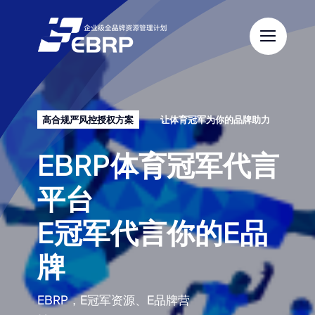
跳
过
内
容
高合规严风控授权方案
让体育冠军为你的品牌助力
EBRP体育冠军代言
平台
E冠军代言你的E品
牌
EBRP，E冠军资源、E品牌营