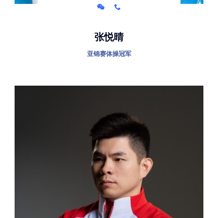
张悦晴
亚锦赛体操冠军