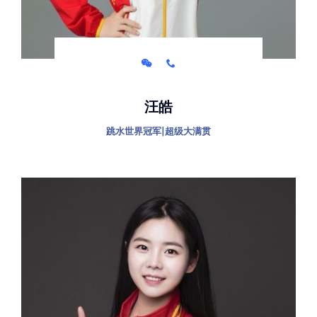
汪皓
跳水世界冠军|超级大满贯