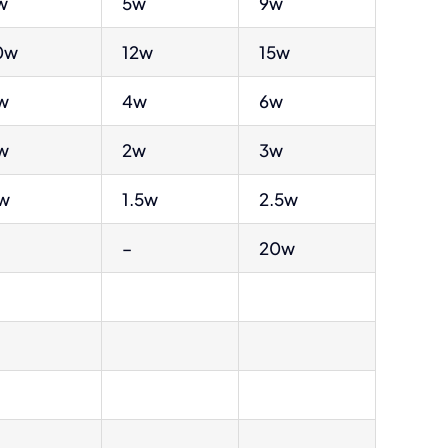
w
5w
9w
0w
12w
15w
w
4w
6w
w
2w
3w
w
1.5w
2.5w
–
20w