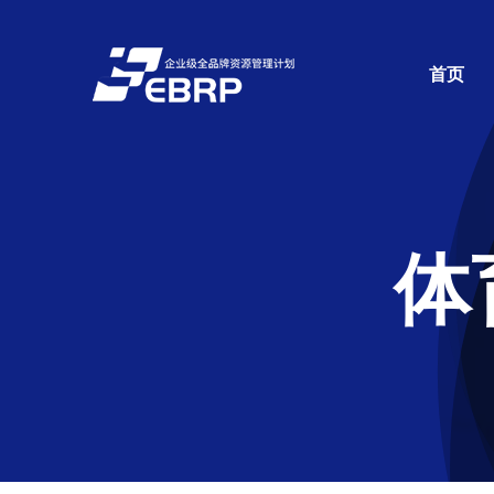
跳
过
首页
内
容
体