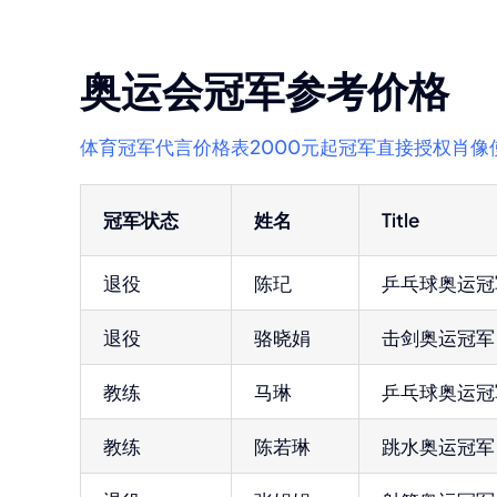
奥运会冠军参考价格
体育冠军代言价格表2000元起冠军直接授权肖像使用
冠军状态
姓名
Title
退役
陈玘
乒乓球奥运冠
退役
骆晓娟
击剑奥运冠军
教练
马琳
乒乓球奥运冠
教练
陈若琳
跳水奥运冠军