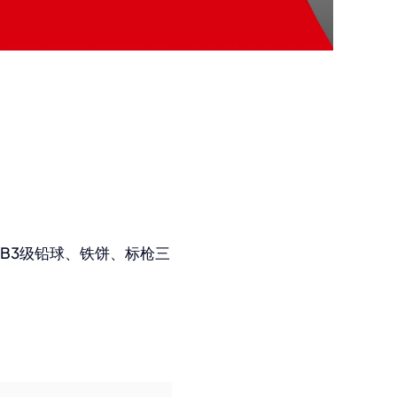
子B3级铅球、铁饼、标枪三
。