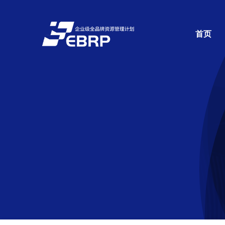
跳
过
首页
内
容