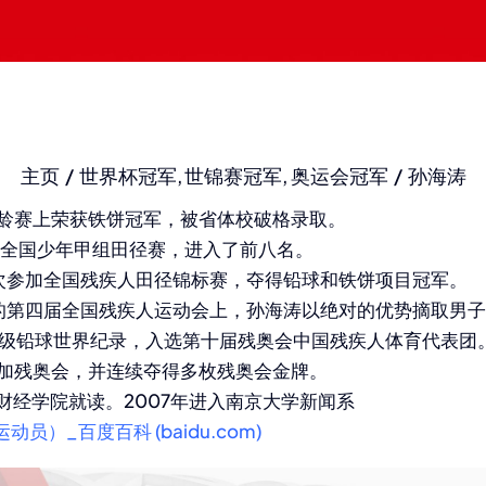
主页
世界杯冠军
世锦赛冠军
奥运会冠军
孙海涛
分龄赛上荣获铁饼冠军，被省体校破格录取。
次参加全国少年甲组田径赛，进入了前八名。
次参加
全国残疾人田径锦标赛
，夺得铅球和铁饼项目冠军。
办的第四届全国残疾人运动会上，孙海涛以绝对的优势摘取男
3级铅球世界纪录，入选第十届残奥会中国残疾人体育代表团
参加残奥会，并连续夺得多枚残奥会金牌。
津财经学院就读。2007年进入
南京大学
新闻系
）_百度百科 (baidu.com)