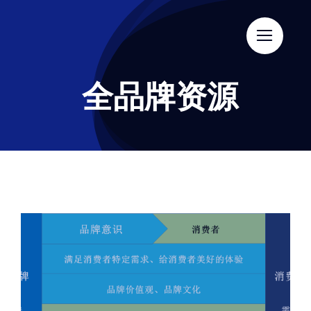
跳
过
内
容
全品牌资源