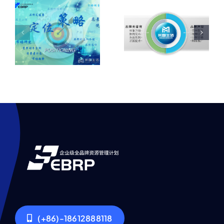
位
验，客户
体育冠军
及
体验和用
代言签约
具
户界面、
后的注意
内部文化
事项
沟通
(+86)-18612888118