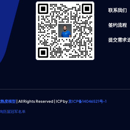
联系我们
签约流程
提交需求
成熟度模型
| All Rights Reserved | ICP by
京ICP备14046521号-1
询历届冠军名单