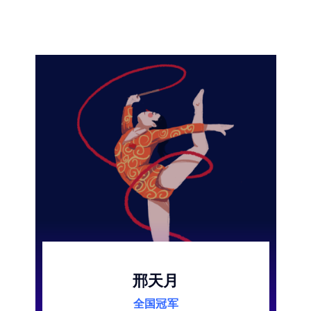
邢天月
全国冠军