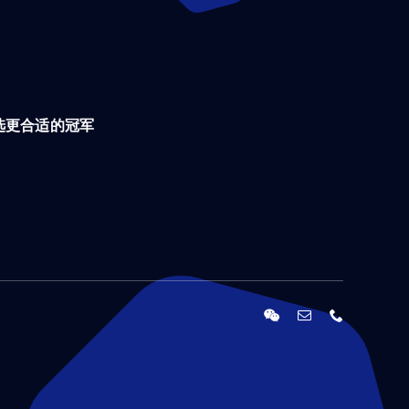
选更合适的冠军