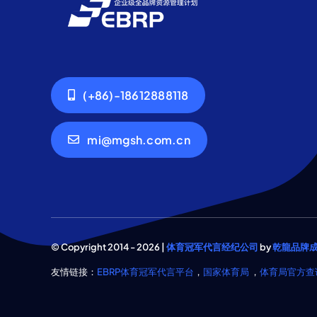
(+86)-18612888118
mi@mgsh.com.cn
© Copyright 2014 - 2026 |
体育冠军代言经纪公司
by
乾龍品牌
友情链接：
EBRP体育冠军代言平台
，
国家体育局
，
体育局官方查