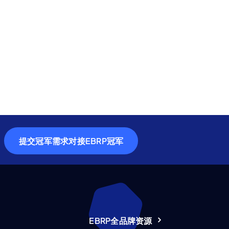
提交冠军需求对接EBRP冠军
EBRP全品牌资源