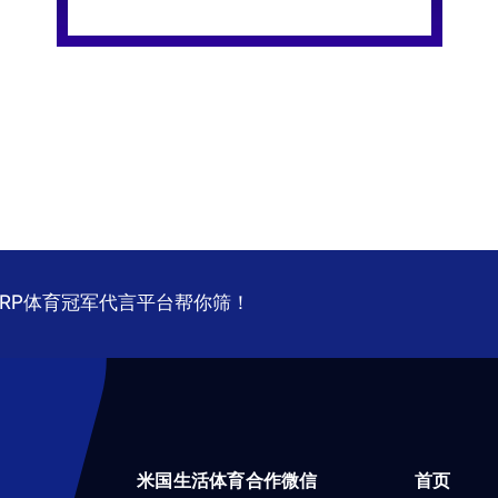
RP体育冠军代言平台帮你筛！
米国生活体育合作微信
首页