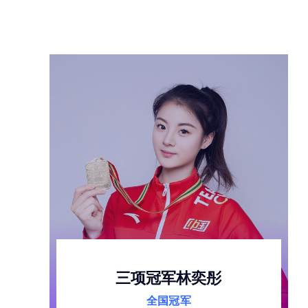
三项冠军林奕彤
全国冠军