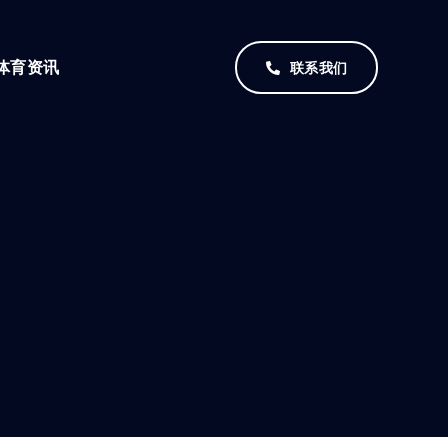
体育资讯
联系我们