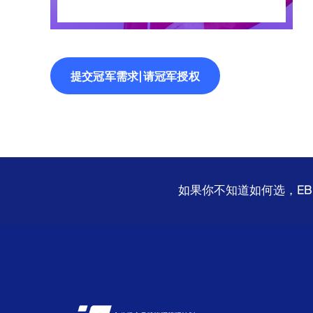
提交冠军需求|请冠军授权
如果你不知道如何选，EB