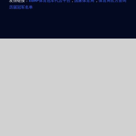
友情链接：
EBRP体育冠军代言平台
，
国家体育局
，
体育局官方查询
历届冠军名单