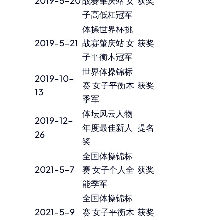
2019-5-20
战赛肇庆站 女
获奖
子高低杠冠军
体操世界杯挑
2019-5-21
战赛肇庆站 女
获奖
子平衡木冠军
世界体操锦标
2019-10-
赛 女子平衡木
获奖
13
季军
体坛风云人物
2019-12-
年度最佳新人
提名
26
奖
全国体操锦标
2021-5-7
赛 女子个人全
获奖
能季军
全国体操锦标
2021-5-9
赛 女子平衡木
获奖