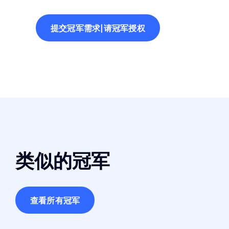
提交冠军需求|请冠军授权
类似的冠军
查看所有冠军