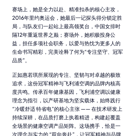
赛场上，她是全力以赴、精准扣杀的核心主攻，
2016年里约奥运会，她最后一记探头得分锁定胜
局，与队友们一起站上最高领奖台，中国女排时
隔12年重返世界之巅；赛场外，她积极投身公
益，担任多项社会职务，以爱与热忱为更多人的
生命书写精彩，完美诠释了何为“专注坚守、冠军
品质”。
正如惠若琪所展现的专注、坚韧与对卓越的极致
追求，这份冠军精神与飞利浦空调的品牌内核高
度共鸣。传承百年健康基因，飞利浦空调以健康
理念为指引，以产研基地为坚实载体，始终践行
“冷暖舒适 特省电”的核心主张 —— 在技术研发上
持续深耕，在品质打磨上执着精进，构建起覆盖
全场景的健康空调产品矩阵。这场携手，恰是一
次理念与实力的 “双向奔赴”，让冠军精神与品牌