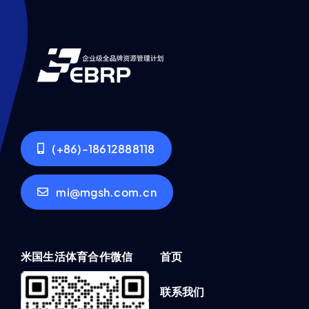
接
授
权
肖
像
使
(+86)-18612888118
用
权
mi@mgsh.com.cn
米国生活体育合作微信
首页
联系我们