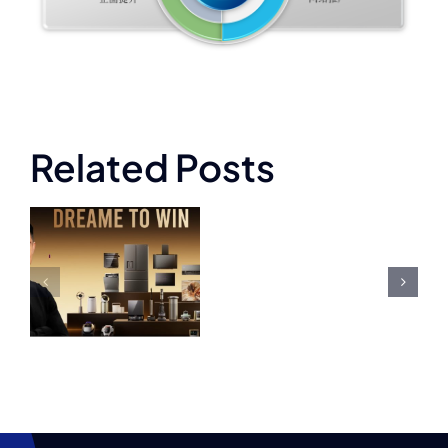
代
言
价
格
Related Posts
表
耐的脚轮
牌
2000
签约举重
元
奥运冠军
亦
起
林清峰为
能
冠
品牌代言
军
人
直