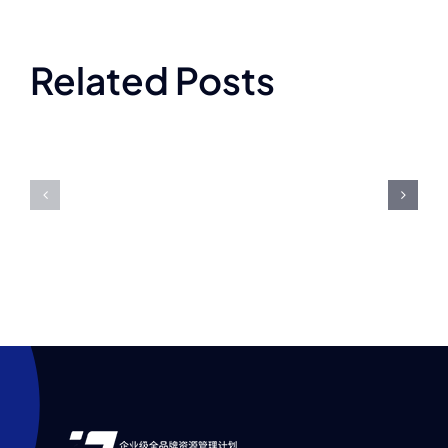
育
否
冠
可
Related Posts
军
以
平
请
台
全
对
国
外
级
公
赛
示
事
的
的
授
全
权