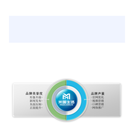
EBRP（米
国
生
活
旗
5000
下）
元
体
是