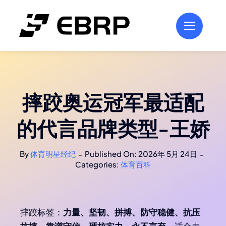
跳
过
内
容
摔跤奥运冠军最适配
的代言品牌类型-王娇
By
体育明星经纪
Published On: 2026年 5月 24日
-
-
Categories:
体育百科
摔跤标签：
力量、坚韧、拼搏、防守稳健、抗压
抗摔、靠谱守信、硬核实力、永不言弃
，适合走