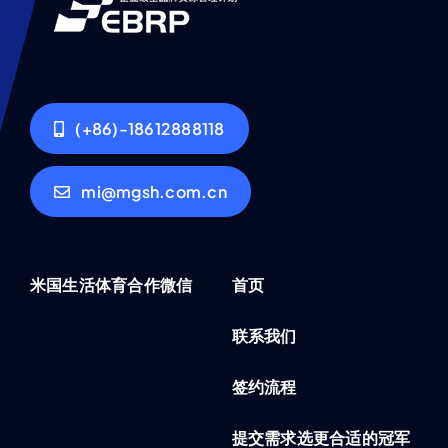
国
真
冠
实
军
性
(+86)-18612888118
保
障
mi@mgsh.com.cn
体
系
米国生活体育合作微信
首页
联系我们
签约流程
提交需求选更合适的冠军